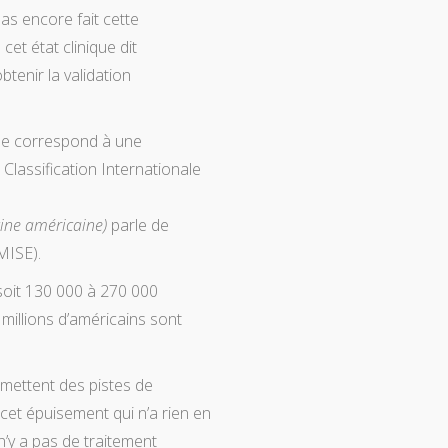
pas encore fait cette
et état clinique dit
tenir la validation
ale correspond à une
Classification Internationale
ine américaine)
parle de
(MISE).
soit 130 000 à 270 000
millions d’américains sont
émettent des pistes de
et épuisement qui n’a rien en
n’y a pas de traitement