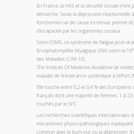
En France, la HAS et la sécurité sociale n’ont 
démarche. Seule la dépression réactionnelle à c
fonctionnel car de cause inconnue, permet d’ob
d’incapacité par les organismes sociaux.
Selon l’OMS, ce syndrome de fatigue post-vir
e
Encéphalomyélite Myalgique (EM) selon la 10
des Maladies (CIM-10).
The Institute Of Medicine
(Académie de médec
maladie de l’intolérance systémique à l’effort 
Elle touche entre 0,2 et 0,4 % des Européens 
français dont une majorité de femmes. 1 à 2,5 
touchés par le SFC.
Les recherches scientifiques internationales 
mécanismes physio-pathologiques expliquant c
commun avec le burn-out ou la dépression. Il 