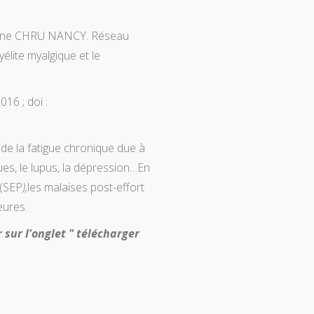
terne CHRU NANCY. Réseau
lite myalgique et le
016 ; doi :
 de la fatigue chronique due à
es, le lupus, la dépression…En
 (SEP
),
les malaises post-effort
eures.
r sur l'onglet " télécharger