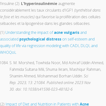
l'insuline (2).
L'hyperinsulinémie
augmente
considérablement les taux circulants d'IGF1
(synthétisé dans
le foie et les muscles)
qui favorise la prolifération des cellules
sébacées et la lipogenèse dans les glandes sébacées.
(1)
Understanding the impact of
acne vulgaris
and
associated
psychological distress
on self-esteem and
quality of life via regression modeling with CADI, DLQI, and
WHOQoL
S. M. Morshed, Towhida Noor, Md Ashraf Uddin Ahmed,
Fahmida Sultana Mili, Shuma Ikram, Mashiqur Rahman,
Shamim Ahmed, Mohammad Borhan Uddin.
Sci
Rep. 2023; 13: 21084. Published online 2023 Nov
30. doi: 10.1038/s41598-023-48182-6
(2)
Impact of Diet and Nutrition in Patients with
Acne